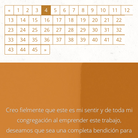
«
1
2
3
4
5
6
7
8
9
10
11
12
13
14
15
16
17
18
19
20
21
22
23
24
25
26
27
28
29
30
31
32
33
34
35
36
37
38
39
40
41
42
43
44
45
»
Creo fielmente que este es mi sentir y de toda mi
congregación al emprender este trabajo,
deseamos que sea una completa bendición para