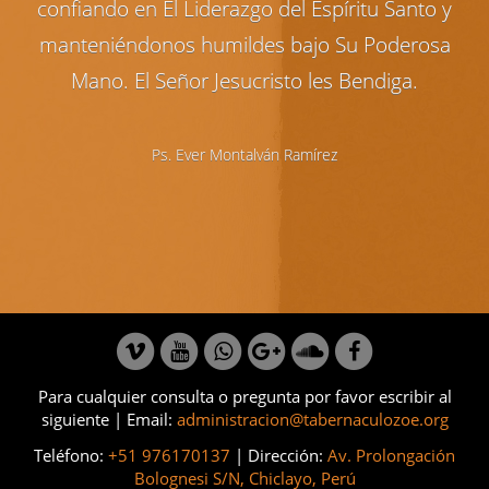
confiando en El Liderazgo del Espíritu Santo y
manteniéndonos humildes bajo Su Poderosa
Mano. El Señor Jesucristo les Bendiga.
Ps. Ever Montalván Ramírez
Para cualquier consulta o pregunta por favor escribir al
siguiente | Email:
administracion@tabernaculozoe.org
Teléfono:
+51 976170137
| Dirección:
Av. Prolongación
Bolognesi S/N, Chiclayo, Perú