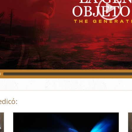
0
edicó: