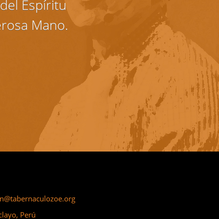
del Espíritu
erosa Mano.
on@tabernaculozoe.org
clayo, Perú