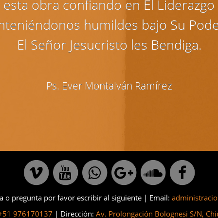
esta obra confiando en El Liderazgo 
nteniéndonos humildes bajo Su Pod
El Señor Jesucristo les Bendiga.
Ps. Ever Montalván Ramírez
a o pregunta por favor escribir al siguiente | Email:
administraci
+51 976170137
| Dirección:
Av. Prolongación Bolognesi S/N, Chi