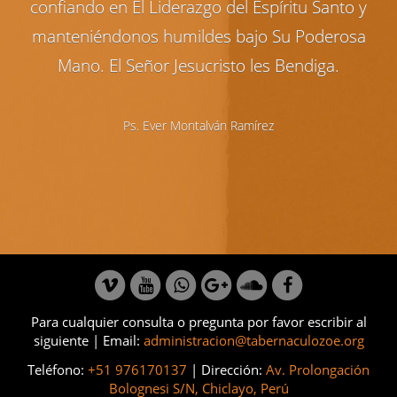
confiando en El Liderazgo del Espíritu Santo y
manteniéndonos humildes bajo Su Poderosa
Mano. El Señor Jesucristo les Bendiga.
Ps. Ever Montalván Ramírez
Para cualquier consulta o pregunta por favor escribir al
siguiente | Email:
administracion@tabernaculozoe.org
Teléfono:
+51 976170137
| Dirección:
Av. Prolongación
Bolognesi S/N, Chiclayo, Perú