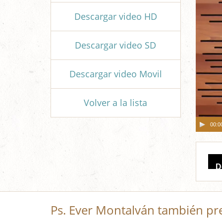
Descargar video HD
Descargar video SD
Descargar video Movil
Volver a la lista
00:0
Aud
D
Pla
Ps. Ever Montalván también pr