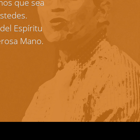
mos que sea
stedes.
del Espíritu
erosa Mano.