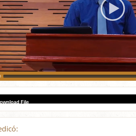
0
io
ownload File
yer
edicó: