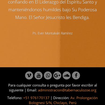
confiando en El Liderazgo del Espíritu Santo y
manteniéndonos humildes bajo Su Poderosa
Mano. El Señor Jesucristo les Bendiga.
Ps. Ever Montalván Ramírez
Para cualquier consulta o pregunta por favor escribir al
siguiente | Email:
administracion@tabernaculozoe.org
Teléfono:
+51 976170137
| Dirección:
Av. Prolongación
Bolognesi S/N, Chiclayo, Perú